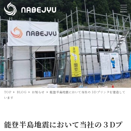
MENU
TOP
BLOG
お知らせ
能登半島地震において当社の３Dプリンタを建造して
います
能登半島地震において当社の３Dプ