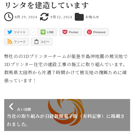
リンタを建造しています
8月 29, 2024
9月 12, 2024
お知らせ
投稿日
更新日
カテゴリー
-
ツイート
LINE
Pocket
Pinterest
フィード
コピー
弊社のの3Dプリンターチームが能登半島沖地震の被災地で
3Dプリンター住宅の建設工事の施工に取り組んでいます。
群馬県太田市から片道７時間かけて被災地の復興ために頑
張っています！
古い投稿
当社の取り組みが日経新聞電子版（有料記事）に掲載さ
れました。